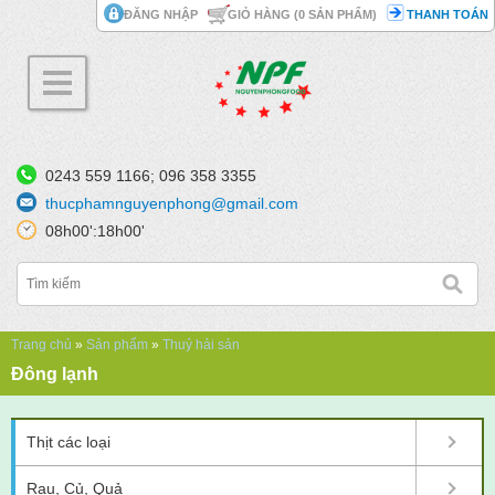
Nhảy đến nội dung
ĐĂNG NHẬP
GIỎ HÀNG (
0
SẢN PHẨM)
THANH TOÁN
0243 559 1166; 096 358 3355
thucphamnguyenphong@gmail.com
08h00':18h00'
Bạn đang ở đây
Trang chủ
»
Sản phẩm
»
Thuỷ hải sản
Đông lạnh
Thịt các loại
Rau, Củ, Quả