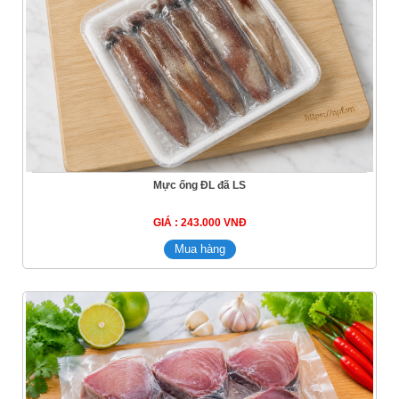
Mực ống ĐL đã LS
GIÁ : 243.000 VNĐ