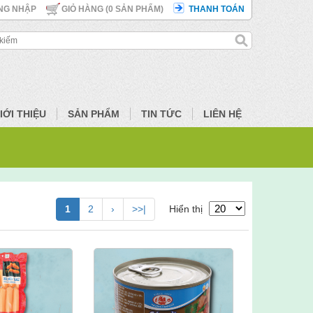
NG NHẬP
GIỎ HÀNG (
0
SẢN PHẨM)
THANH TOÁN
IỚI THIỆU
SẢN PHẨM
TIN TỨC
LIÊN HỆ
1
2
›
>>|
Hiển thị