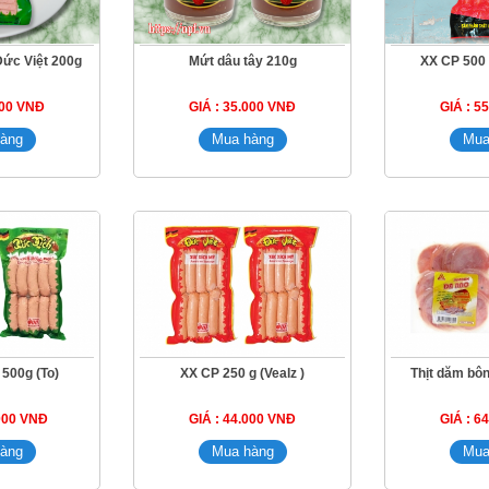
ức Việt 200g
Mứt dâu tây 210g
XX CP 500 
000 VNĐ
GIÁ : 35.000 VNĐ
GIÁ : 5
 500g (To)
XX CP 250 g (Vealz )
Thịt dăm bô
.000 VNĐ
GIÁ : 44.000 VNĐ
GIÁ : 6