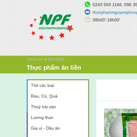
Nhảy đến nội dung
0243 559 1166; 096 3
thucphamnguyenphon
08h00':18h00'
Bạn đang ở đây
Trang chủ
»
Sản phẩm
Thực phẩm ăn liền
Thịt các loại
Trang
Rau, Củ, Quả
Thuỷ hải sản
Lương thực
Gia vị - Dầu ăn