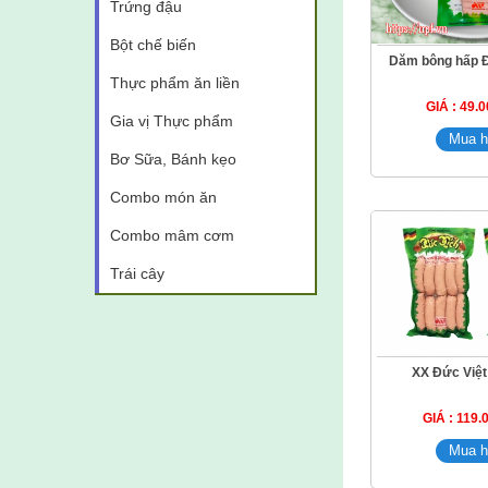
Trứng đậu
Bột chế biến
Dăm bông hấp Đ
Thực phẩm ăn liền
GIÁ : 49.
Gia vị Thực phẩm
Bơ Sữa, Bánh kẹo
Combo món ăn
Combo mâm cơm
Trái cây
XX Đức Việt
GIÁ : 119