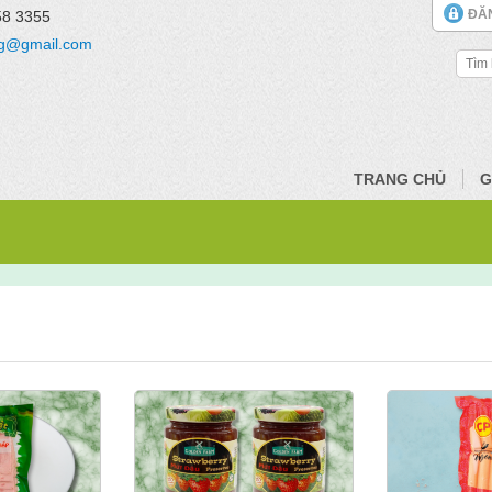
ĐĂ
58 3355
g@gmail.com
TRANG CHỦ
G