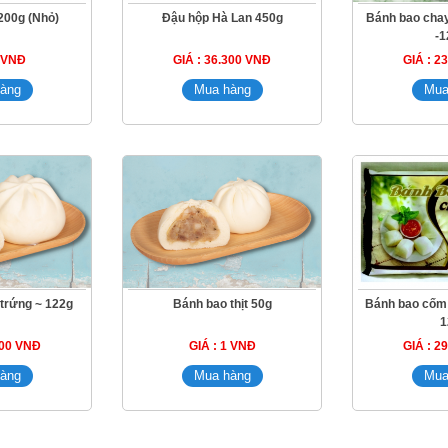
200g (Nhỏ)
Đậu hộp Hà Lan 450g
Bánh bao cha
-1
1 VNĐ
GIÁ : 36.300 VNĐ
GIÁ : 2
 trứng ~ 122g
Bánh bao thịt 50g
Bánh bao cốm
1
000 VNĐ
GIÁ : 1 VNĐ
GIÁ : 2