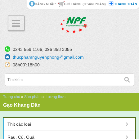
Nhảy đến nội dung
ĐĂNG NHẬP
GIỎ HÀNG (
0
SẢN PHẨM)
THANH TOÁN
0243 559 1166; 096 358 3355
thucphamnguyenphong@gmail.com
08h00':18h00'
Bạn đang ở đây
Trang chủ
»
Sản phẩm
»
Lương thực
Gạo Khang Dân
Thịt các loại
Rau, Củ, Quả