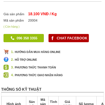
18.100 VNĐ / Kg
Giá sản phẩm
Mã sản phẩm
20004
( Còn hàng )
096 358 3355
CHAT FACEBOOK
1.
HƯỚNG DẪN MUA HÀNG ONLINE
2.
HỖ TRỢ ONLINE
3.
PHƯƠNG THỨC THANH TOÁN
4.
PHƯƠNG THỨC GIAO NHẬN HÀNG
THÔNG SỐ KỸ THUẬT
Mã
Sản
Tình
Giá
Hình ảnh
sản
Số lượng
Ac